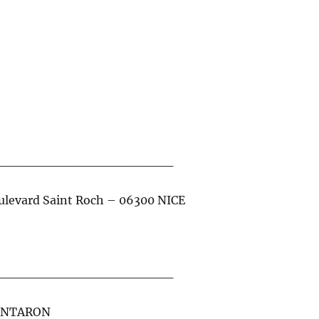
___________________
ulevard Saint Roch – 06300 NICE
___________________
 CANTARON